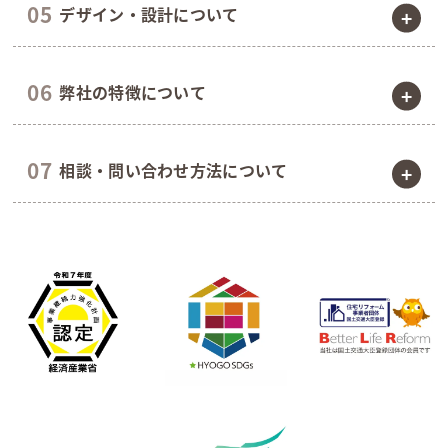
い。
デザイン・設計について
ただきます。
はい、お客様のご要望に合った土地探しからサポートい
たします。関連会社（Stella株式会社）と連携し、最適
ご相談自体は無料ですので、安心してお問い合わせくださ
な土地をご提案します。
どのようなデザインの家が得意ですか？
い。
弊社の特徴について
お客様のライフスタイルやご希望に合わせて、北欧ナチ
ュラル、和モダン、インダストリアルなど様々なデザイ
建築費用以外にかかる費用はありますか？
ンに対応しております。弊社の施工事例もぜひご参考く
工務店を選ぶ際のポイントは何ですか？
はい、建築費用以外に、諸費用（登記費用、印紙税な
ださい。
相談・問い合わせ方法について
地域の特性を理解しているか、実績は豊富か、アフター
ど）やローン費用、外構工事費などが別途かかる場合が
サービスは充実しているかなどが挙げられます。弊社は
あります。詳細はお見積もり時にご説明いたします。
尼崎で長年の実績があり、地域に根差したきめ細やかな
相談するにはどうすれば良いですか？
サービスを提供しています。
お電話、メール、またはお問い合わせフォームからお気
軽にご連絡ください。ご来社でのご相談も承っておりま
す。