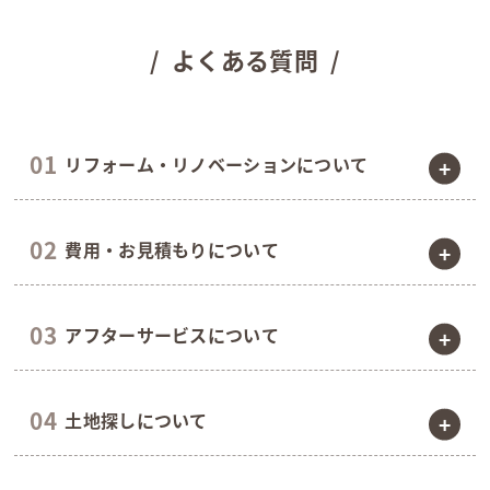
よくある質問
リフォーム・リノベーションについて
部分的なリフォームでも対応してもらえますか？
費用・お見積もりについて
はい、キッチンやお風呂などの部分的なリフォームか
ら、間取り変更を伴う※大規模なリノベーションまで、
お客様のご要望に合わせて幅広く対応しております。
見積もりは無料ですか？
アフターサービスについて
はい、お見積もりは基本的に無料で承っております。
※2025年4月よりリフォーム工事においても「大規模の修
まずはお気軽にお問い合わせください。
繕」「大規模の模様替え」に該当する場合は確認申請という
住宅完成後のアフターサービスはありますか？
手続きが必要になりましたが、弊社は二級建築士事務所登録
※ただし、耐震補強や大規模な改修をご検討の場合には、詳
土地探しについて
をしておりますので、自社で申請手続きを行うことが可能で
はい、お引き渡し後も定期的な点検やメンテナンスを実
細なお見積もりを作成するために専門的な調査（建物診断な
す。
施し、安心してお住まいいただけるようサポートいたし
ど）が必要となる場合がございます。その際は事前に調査費
ます。具体的な保証内容についてはお問い合わせくださ
土地探しから手伝ってもらえますか？
用についてご説明し、ご了承をいただいた上で進めさせてい