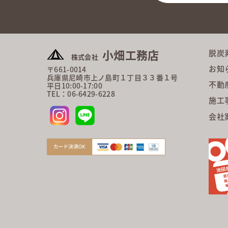
小畑工務店
脱炭
株式会社
お知
〒661-0014
兵庫県尼崎市上ノ島町１丁目３３番１号
不動
平日10:00-17:00
TEL：06-6429-6228
施工
会社