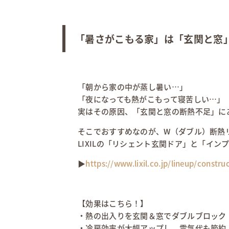
「暑さがこもる家」は「玄関と窓
「朝から家の中が蒸し暑い…」
「夜になっても熱がこもって寝苦しい…」
実はその原因、「玄関と窓の断熱不足」に
そこでおすすめなのが、W（ダブル）断熱
LIXILの「リシェント玄関ドア」と「イ
▶
https://www.lixil.co.jp/lineup/const
【効果はこちら！】
・熱の出入りを玄関＆窓でダブルブロック
・冷房効率が大幅アップし、電気代も節約