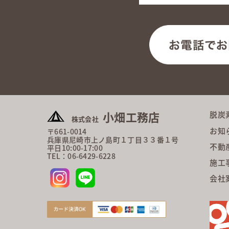
小畑工務店
脱炭
株式会社
お知
〒661-0014
兵庫県尼崎市上ノ島町１丁目３３番１号
不動
平日10:00-17:00
TEL：06-6429-6228
施工
会社